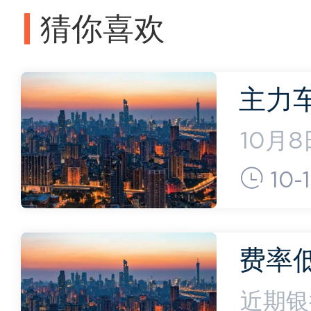
猜你喜欢
主力
跌9
10月
副总经
大”！
10-
思宝骏
品牌启
费率
金“卷
近期银