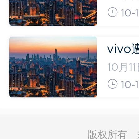
响了费
10-
起。近
好服务
viv
应称
10月
于周二
10-1
中国智
罪名为
版权所有 