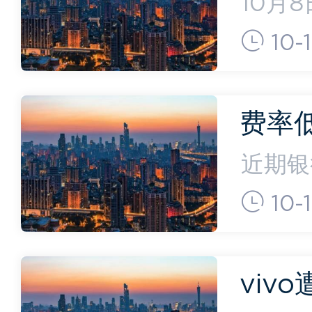
跌9
10月
副总经
大”！
10-
思宝骏
品牌启
费率
金“卷
近期银
响了费
10-
起。近
好服务
viv