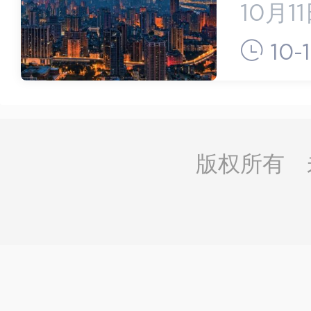
应称
10月
于周二
10-1
中国智
罪名为
版权所有 