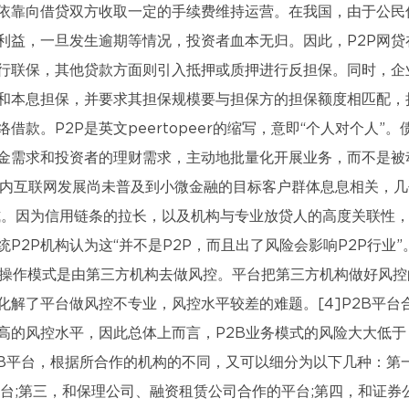
依靠向借贷双方收取一定的手续费维持运营。在我国，由于公民
利益，一旦发生逾期等情况，投资者血本无归。因此，P2P网贷
行联保，其他贷款方面则引入抵押或质押进行反担保。同时，企
和本息担保，并要求其担保规模要与担保方的担保额度相匹配，
款。P2P是英文peertopeer的缩写，意即“个人对个人”。
金需求和投资者的理财需求，主动地批量化开展业务，而不是被
国内互联网发展尚未普及到小微金融的目标客户群体息息相关，几
模式。因为信用链条的拉长，以及机构与专业放贷人的高度关联性
P2P机构认为这“并不是P2P，而且出了风险会影响P2P行业”
体操作模式是由第三方机构去做风控。平台把第三方机构做好风控
解了平台做风控不专业，风控水平较差的难题。[4]P2B平台
高的风控水平，因此总体上而言，P2B业务模式的风险大大低于
P2B平台，根据所合作的机构的不同，又可以细分为以下几种：第
台;第三，和保理公司、融资租赁公司合作的平台;第四，和证券