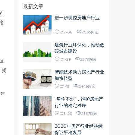
最新文章
的
进一步调控房地产行业
接
02-08
2065阅读
建筑行业环保化，推动低
碳城市建设
01-29
2279阅读
但
，就
智能技术助力房地产行业
加快转型
01-15
2449阅读
一年
“房住不炒”，维护房地产
行业的稳定秩序
08-26
2567阅读
2020年房产行业经持续
保证平稳发展