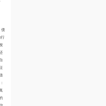
。
，债
的行
发
还
自
征
借
三：
真
的
信