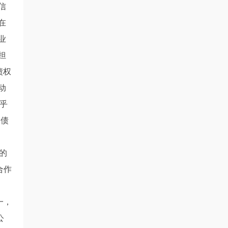
信
在
业
担
债权
动
乎
，债
。
的
合作
一，
公