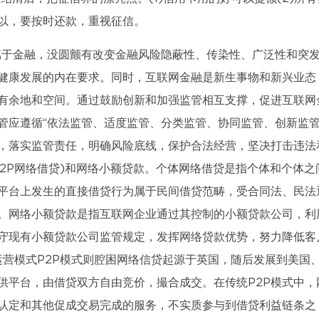
以，要按时还款，重视征信。
属于金融，没圆颤有改变金融风险隐蔽性、传染性、广泛性和突
健康发展的内在要求。同时，互联网金融是新生事物和新兴业态
有余地和空间。通过鼓励创新和加强监管相互支撑，促进互联网
管应遵循“依法监管、适度监管、分类监管、协同监管、创新监管
，落实监管责任，明确风险底线，保护合法经营，坚决打击违法
即P2P网络借贷)和网络小额贷款。个体网络借贷是指个体和个体之
平台上发生的直接借贷行为属于民间借贷范畴，受合同法、民法
。网络小额贷款是指互联网企业通过其控制的小额贷款公司，利
守现有小额贷款公司监管规定，发挥网络贷款优势，努力降低客
运营模式P2P模式则腔困网络信贷起源于英国，随后发展到美国
供平台，由借贷双方自由竞价，撮合成交。在传统P2P模式中，
认定和其他促成交易完成的服务，不实质参与到借贷利益链条之