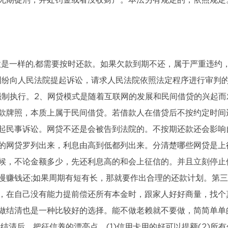
无期徒刑，并处罚金或者没收财产。本法另有规定的，依照规定
款是一样的,都需要按时还款。如果欠款到期不还，属于严重违约
纠纷向人民法院提起诉讼，请求人民法院依照法定程序进行审判
强制执行。2、网贷模式是随着互联网的发展和民间借贷的兴起而
款牌照，本质上属于民间借贷。若借款人在借贷后不按约定时间
起民事诉讼。网贷不还是会被告到法院的。不按期还款还会影响
的网贷罗列出来，利息由高到低都列出来。分清楚哪些网贷是上
候，不论金额多少，先还利息高的和会上征信的。并且立刻停止
慢赚钱还;如果周期有短有长，那就要作出合理的还款计划。第
，在自己没有能力提前偿还所有本金时，跟家人好好商量，找个
做结清也是一种比较好的选择。能不做老赖就不要做，简简单单
结清后，把征信养的漂亮点。(1)信用卡用的好可以提额(2)所有