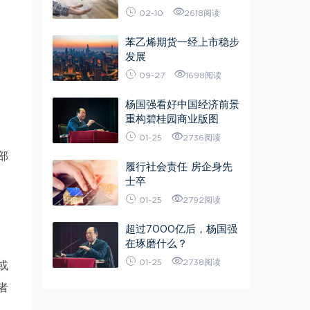
02-10
2618阅读
苯乙烯期货一经上市稳步
发展
09-27
1698阅读
杨国强看好中国经济前景
重构碧桂园商业版图
01-25
2736阅读
部
履行社会责任 房企身先
士卒
01-25
2792阅读
超过7000亿后，杨国强
在琢磨什么？
01-25
2738阅读
或
者