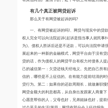
有其他特别严重情节的，处十年以上有期徒刑或者
有几个真正被网贷起诉
那么关于有网贷被起诉的吗?
一、有网贷被起诉的吗1、网贷与现实中的贷
权人完全可以向法院起诉(起诉是指当事人就民事
为)。债权人胜诉后还是不还款，可以向法院申请
展起来的一种新的金融模式，网贷平台由于没有贷
贷的话，作为债权人的网贷平台有权力对债务人提
己的诚信第一：欠贷还钱天经地义。先把自己所有
信的，哪些是不上征信的。在有能力提前结清的时
贷行为。第二：如果你的还款周期长，就做兼职慢
网贷金额大的利息都高，从自身出发跟家人商量下
心愿意帮你的人，父母也好，兄弟姐妹也好，提前
过个平凡的生活!第四：网贷有部分会上征信报告，