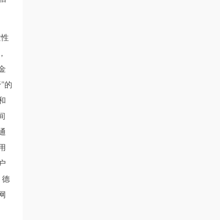
发性
，
金
”的
和
间
通
用
户
、德
网