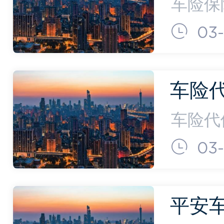
(车险
车险保
使用新
03-
殊车型
浮7%
车险
三个
车险代
条件）
些条件
03-
上，汽
保险标
平安