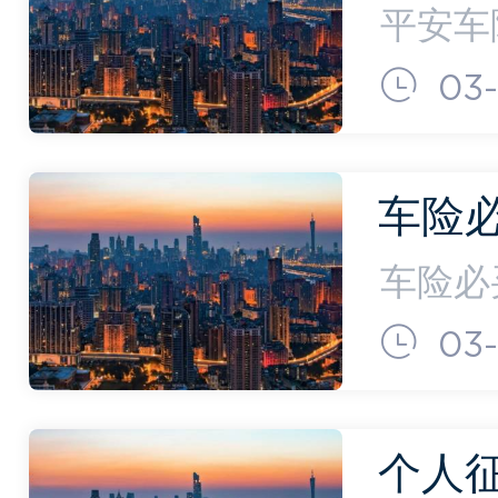
号码)
平安车
安车险
03-
的一款
司。平
车险
买的
车险必
险种）
种)
03-
元，总
计68
个人