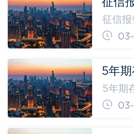
征信
报告
征信报
信报告
03-
报告多
价值永
5年
5年期
的基准
03
率。 
2。7