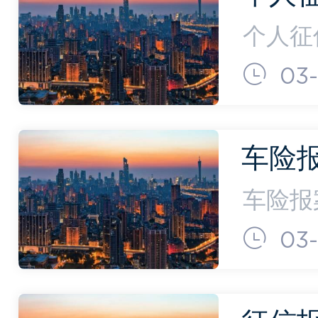
询)
个人征
后，最
03-
信，但
人近2
车险
一次
车险报
影响三
时间有
03-
月18
限公司