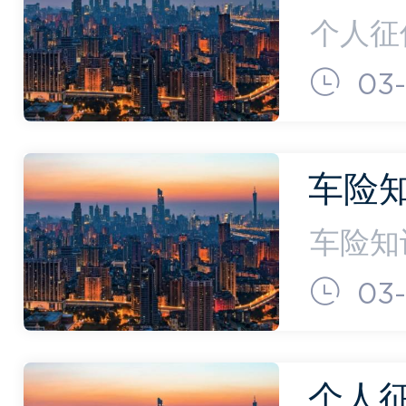
询个人
个人征
理条例
03-
息的保
止之日
车险
(车险
车险知
有哪些
03-
是只要
业险。
个人