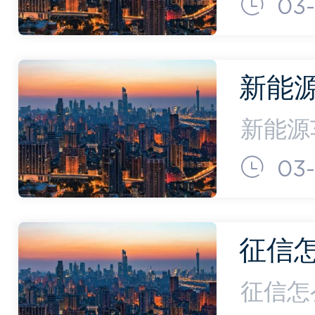
中国人
03-
中心公
布，截
新能
险就够
新能源
到保险
03-
的大公
的按钮
征信
信息)
征信怎