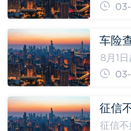
信中心
03-
询；2
员；3
车险
查询网
8月1
意见稿
03-
（新旧
介机构
征信
一个好
征信不