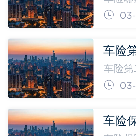
由保险
03-
了车险
上，会
车险
买最
车险第
划算）
少)
03-
算？车
车主之
车险