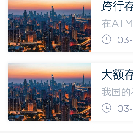
跨行
上可以
在AT
码，选
03
款密码
可取款
大额
每月取
我国的
比例有
03
体现之