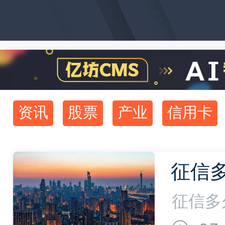
资讯
股票
产业
信用卡
征信
更新一
征信多