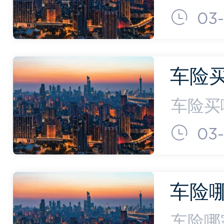
信用贷
03-
比较高
录，贷
车险
够了
车险买
车船税
了知乎
03-
又称汽
是指对
车险
(车险
车险哪