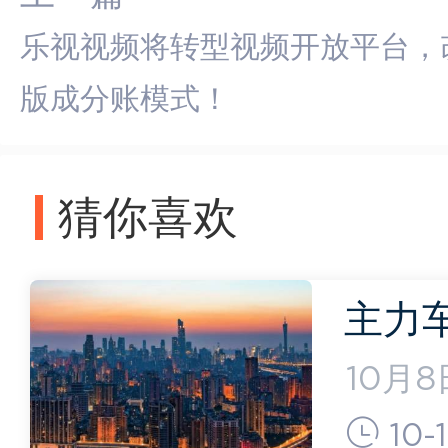
乐视视频将转型视频开放平台，
版成分账模式！
猜你喜欢
主力
跌9
10月
副总经
大”！
10-