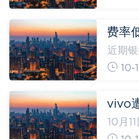
思宝骏
品牌启
费率
金“卷
近期银
响了费
10-
起。近
好服务
viv
应称
10月
于周二